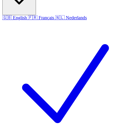
🇬🇧
English
🇫🇷
Français
🇳🇱
Nederlands