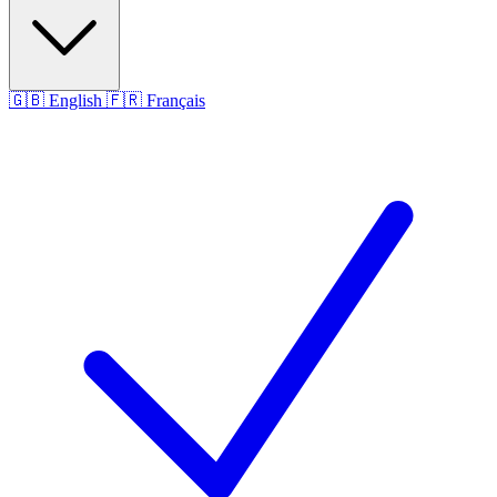
🇬🇧
English
🇫🇷
Français